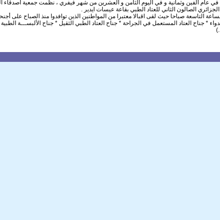
في عام ألفين وثمانية و في اليوم الثامن و العشرين من شهر فيفري ، نظمت جمعية أصدقاء ا
الجزائري الصالون الثاني للعتاد الطبي بقاعة عيسات ايدير .
ساعة التاسعة صباحا حيث لقى اقبالا معتبرا من المواطنين الذين توافدوا منذ الصباح على أجن
لدواء * جناح العتاد المستعمل في الجراحة * جناح العتاد الطبي الثقيل * جناح الألبســـة الطبية *
)