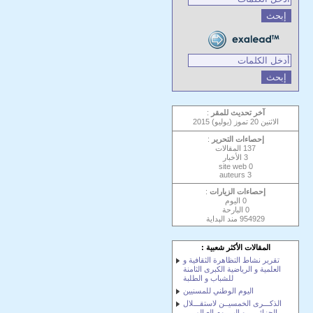
آخر تحديث للمقر
:
الاثنين 20 تموز (يوليو) 2015
إحصاءات التحرير
:
137 المقالات
3 الأخبار
0 site web
3 auteurs
إحصاءات الزيارات
:
0 اليوم
0 البارحة
954929 مند الٻداية
المقالات الأكثر شعبية :
تقرير نشاط التظاهرة الثقافية و
العلمية و الرياضية الكبرى الثامنة
للشباب و الطلبة
اليوم الوطني للمسنيين
الذكـــرى الخمسيــن لاستقـــلال
الجزائــــر و اليــــوم العـالمـــي